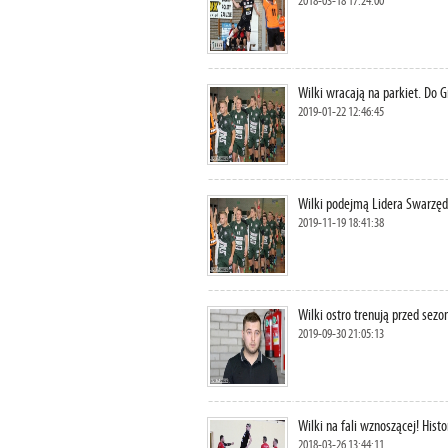
2018-03-18 17:24:00
Wilki wracają na parkiet. Do G
2019-01-22 12:46:45
Wilki podejmą Lidera Swarzęd
2019-11-19 18:41:38
Wilki ostro trenują przed se
2019-09-30 21:05:13
Wilki na fali wznoszącej! His
2018-03-26 13:44:11