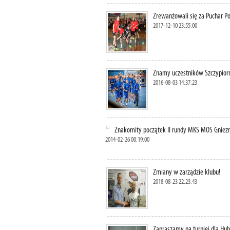
Zrewanżowali się za Puchar Po
2017-12-10 23:55:00
Znamy uczestników Szczypiorn
2016-08-03 14:37:23
Znakomity początek II rundy MKS MOS Gniez
2014-02-26 00:19:00
Zmiany w zarządzie klubu!
2018-08-23 22:23:43
Zapraszamy na turniej dla Hub