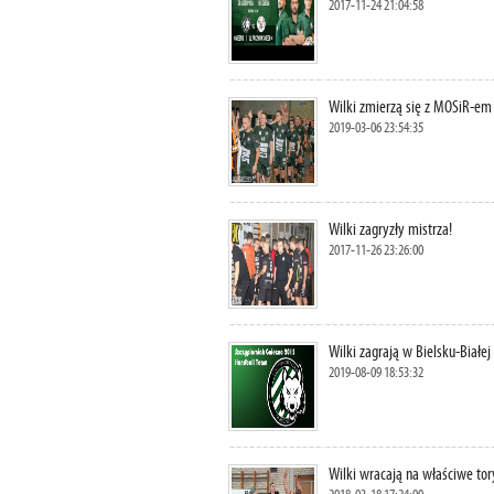
2017-11-24 21:04:58
Wilki zmierzą się z MOSiR-em
2019-03-06 23:54:35
Wilki zagryzły mistrza!
2017-11-26 23:26:00
Wilki zagrają w Bielsku-Białej 
2019-08-09 18:53:32
Wilki wracają na właściwe tor