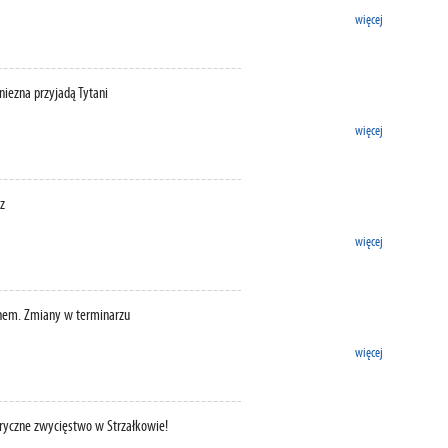
więcej
niezna przyjadą Tytani
więcej
z
więcej
zonem. Zmiany w terminarzu
więcej
toryczne zwycięstwo w Strzałkowie!