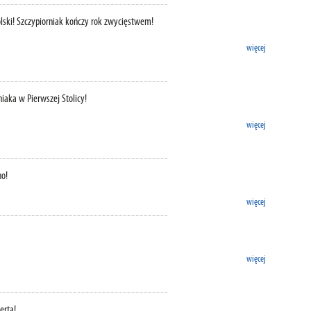
lski! Szczypiorniak kończy rok zwycięstwem!
więcej
iaka w Pierwszej Stolicy!
więcej
no!
więcej
więcej
erta!