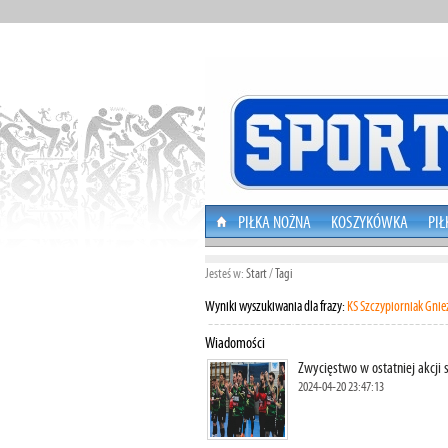
PIŁKA NOŻNA
KOSZYKÓWKA
PIŁ
Jesteś w:
Start
/
Tagi
Wyniki wyszukiwania dla frazy:
KS Szczypiorniak Gni
Wiadomości
Zwycięstwo w ostatniej akcji 
2024-04-20 23:47:13