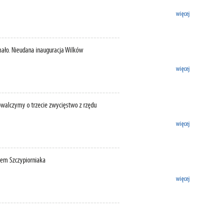
więcej
ało. Nieudana inauguracja Wilków
więcej
owalczymy o trzecie zwycięstwo z rzędu
więcej
em Szczypiorniaka
więcej