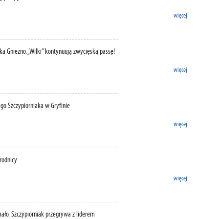
więcej
a Gniezno. „Wilki” kontynuują zwycięską passę!
więcej
go Szczypiorniaka w Gryfinie
więcej
rodnicy
więcej
ało. Szczypiorniak przegrywa z liderem