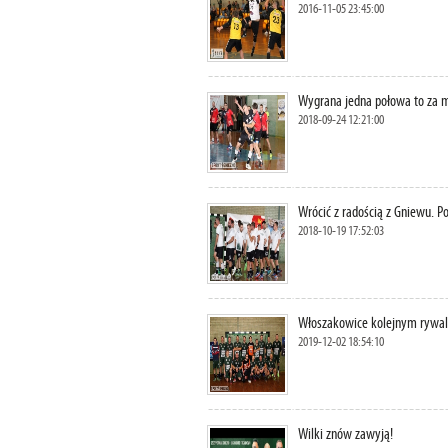
2016-11-05 23:45:00
Wygrana jedna połowa to za m
2018-09-24 12:21:00
Wrócić z radością z Gniewu. P
2018-10-19 17:52:03
Włoszakowice kolejnym rywal
2019-12-02 18:54:10
Wilki znów zawyją!