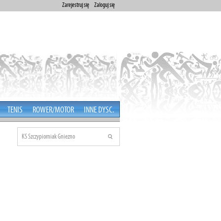
Zarejestruj się
Zaloguj się
TENIS
ROWER/MOTOR
INNE DYSC.