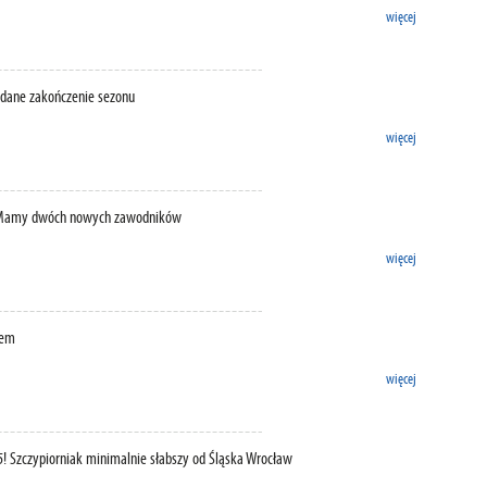
więcej
udane zakończenie sezonu
więcej
! Mamy dwóch nowych zawodników
więcej
wem
więcej
5! Szczypiorniak minimalnie słabszy od Śląska Wrocław